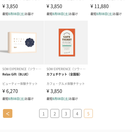
＜
1
2
3
4
5