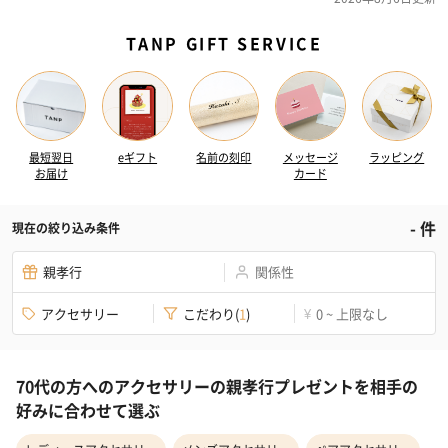
TANP GIFT SERVICE
最短翌日
eギフト
名前の刻印
メッセージ
ラッピング
お届け
カード
-
件
現在の絞り込み条件
親孝行
関係性
アクセサリー
こだわり
(
1
)
0 ~ 上限なし
¥
70代の方へのアクセサリーの親孝行プレゼントを相手の
好みに合わせて選ぶ