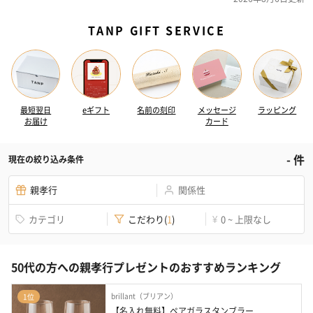
TANP GIFT SERVICE
最短翌日
eギフト
名前の刻印
メッセージ
ラッピング
お届け
カード
-
件
現在の絞り込み条件
親孝行
関係性
カテゴリ
こだわり
(
1
)
0 ~ 上限なし
¥
50代の方への親孝行プレゼントのおすすめランキング
brillant（ブリアン）
1位
【名入れ無料】ペアガラスタンブラー