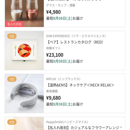
グラス・カップ・酒器
¥4,980
最短
8月08日(土)
お届け
名入れ対応
SOW EXPERIENCE（ソウ・エクスペリエンス）
2位
【ペア】レストランカタログ（RED）
体験ギフト
¥23,100
最短
8月08日(土)
お届け
NIPLUX（ニップラックス）
3位
【温熱&EMS】ネックケア＜NECK RELAX＞
美容機器
¥9,680
最短
8月08日(土)
お届け
HappySmile(ハッピースマイル)
4位
【名入れ彫刻】カジュアルなフラワーアレンジ＂