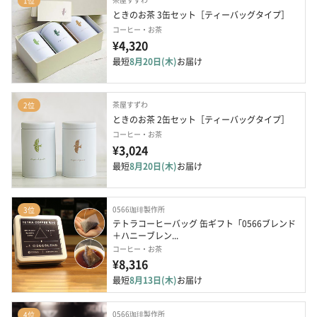
1位
ときのお茶 3缶セット［ティーバッグタイプ］
コーヒー・お茶
¥4,320
最短
8月20日(木)
お届け
茶屋すずわ
2位
ときのお茶 2缶セット［ティーバッグタイプ］
コーヒー・お茶
¥3,024
最短
8月20日(木)
お届け
0566珈琲製作所
3位
テトラコーヒーバッグ 缶ギフト「0566ブレンド
＋ハニーブレン...
コーヒー・お茶
¥8,316
最短
8月13日(木)
お届け
0566珈琲製作所
4位