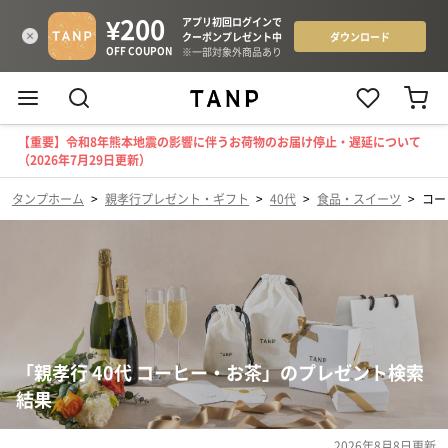
【重要】令和8年熊本地震の影響に伴うお荷物のお届け停止・遅延について
（2026年7月29日更新）
タンプホーム
>
親孝行プレゼント・ギフト
>
40代
>
食品・スイーツ
>
コー
「親孝行 40代 コーヒー・お茶」のプレゼント検索
結果
2026年8月8日
更新