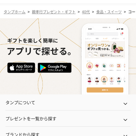
タンプホーム
>
親孝行プレゼント・ギフト
>
40代
>
食品・スイーツ
>
コー
タンプについて
プレゼントを一覧から探す
ブランドから探す