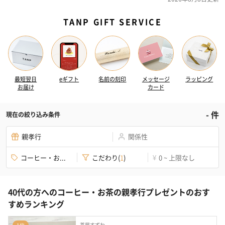
TANP GIFT SERVICE
最短翌日
eギフト
名前の刻印
メッセージ
ラッピング
お届け
カード
-
件
現在の絞り込み条件
親孝行
関係性
コーヒー・お...
こだわり
(
1
)
0 ~ 上限なし
¥
40代の方へのコーヒー・お茶の親孝行プレゼントのおす
すめランキング
茶屋すずわ