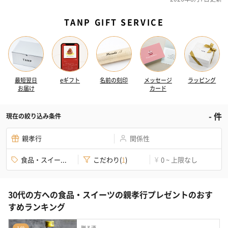
TANP GIFT SERVICE
最短翌日
eギフト
名前の刻印
メッセージ
ラッピング
お届け
カード
-
件
現在の絞り込み条件
親孝行
関係性
食品・スイー...
こだわり
(
1
)
0 ~ 上限なし
¥
30代の方への食品・スイーツの親孝行プレゼントのおす
すめランキング
贈る酒