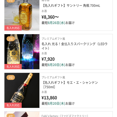
1位
【名入れギフト】サントリー 角瓶 700mL
お酒
¥8,360〜
最短
8月26日(水)
お届け
名入れ対応
プレミアムギフト嵐
2位
名入れ 光る！金箔入りスパークリング（LEDラ
イト）
お酒
¥7,920
最短
8月20日(木)
お届け
名入れ対応
プレミアムギフト嵐
3位
【名入れギフト】モエ・エ・シャンドン
［750ml］
お酒
¥13,860
最短
8月20日(木)
お届け
名入れ対応
Fabi’s factory（ファビズファクトリー）
4位