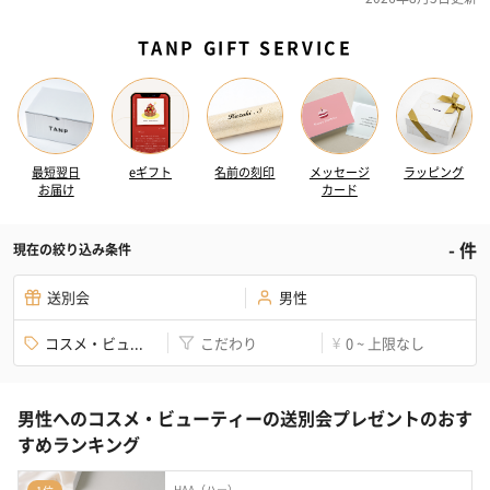
TANP GIFT SERVICE
最短翌日
eギフト
名前の刻印
メッセージ
ラッピング
お届け
カード
-
件
現在の絞り込み条件
送別会
男性
コスメ・ビュ...
こだわり
0 ~ 上限なし
¥
男性へのコスメ・ビューティーの送別会プレゼントのおす
すめランキング
HAA（ハー）