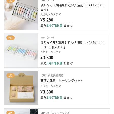
1位
限りなく天然温泉に近い入浴剤「HAA for bath 
日々」
入浴剤・バスケア
¥5,280
最短
8月07日(金)
お届け
HAA（ハー）
2位
限りなく天然温泉に近い入浴剤「HAA for bath 
日々（5個入り）」
入浴剤・バスケア
¥3,300
最短
8月07日(金)
お届け
（有）山勝美濃陶苑
3位
天使の休息　ヒーリングセット
入浴剤・バスケア
¥3,300
最短
8月07日(金)
お届け
NIPLUX（ニップラックス）
4位