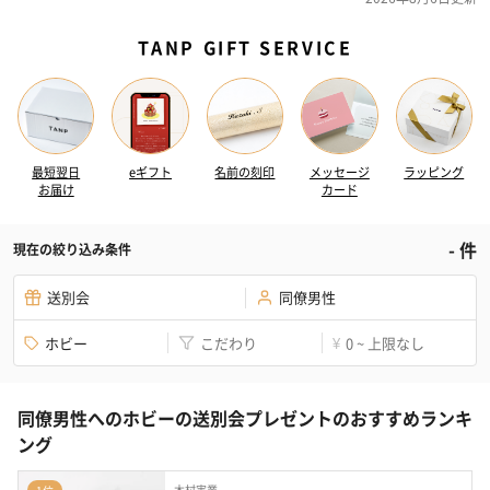
TANP GIFT SERVICE
最短翌日
eギフト
名前の刻印
メッセージ
ラッピング
お届け
カード
-
件
現在の絞り込み条件
送別会
同僚男性
ホビー
こだわり
0 ~ 上限なし
¥
同僚男性へのホビーの送別会プレゼントのおすすめランキ
ング
木村実業