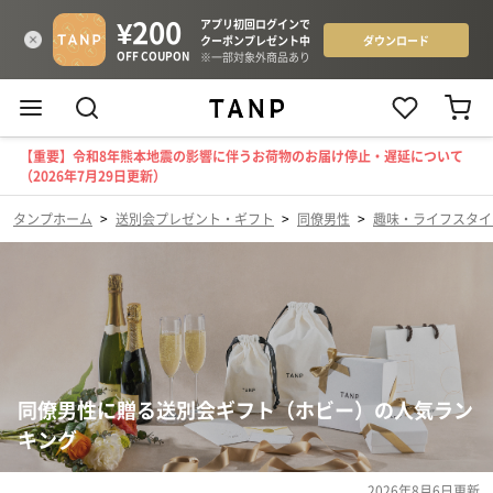
【重要】令和8年熊本地震の影響に伴うお荷物のお届け停止・遅延について
（2026年7月29日更新）
タンプホーム
>
送別会プレゼント・ギフト
>
同僚男性
>
趣味・ライフスタイ
同僚男性に贈る送別会ギフト（ホビー）の人気ラン
キング
2026年8月6日
更新