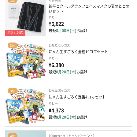
1位
甚平とクールダウンフェイスマスクの夏のととの
いセット
ホビー
¥6,622
最短
8月08日(土)
お届け
名入れ対応
ひなたぼっコズ
2位
にゃん生すごろく全種10コマセット
ホビー
¥6,380
最短
8月20日(木)
お届け
ひなたぼっコズ
3位
にゃん生すごろく定番4コマセット
ホビー
¥4,378
最短
8月20日(木)
お届け
100percent（ヒャクパーセント）
4位