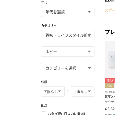
年代
スポ
カテゴリー
プレ
値段
~
配送
お急ぎ便(1日以内に発送)