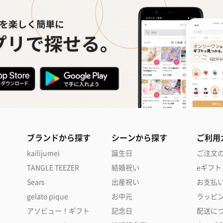
ブランドから探す
シーンから探す
ご利用
kailijumei
誕生日
ご注文
TANGLE TEEZER
結婚祝い
eギフト
Sears
出産祝い
お支払
gelato pique
お中元
ラッピ
アソビュー！ギフト
記念日
配送に