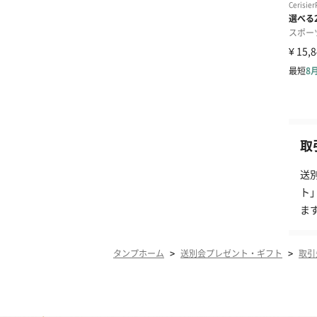
取
送
ト
ま
>
>
タンプホーム
送別会プレゼント・ギフト
取引