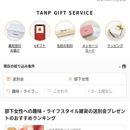
TANP GIFT SERVICE
最短翌日
eギフト
名前の刻印
メッセージ
ラッピング
お届け
カード
-
件
現在の絞り込み条件
送別会
部下女性
趣味・ライフ...
こだわり
0 ~ 上限なし
¥
部下女性への趣味・ライフスタイル雑貨の送別会プレゼン
トのおすすめランキング
㈱日本機能性コスメ研究所