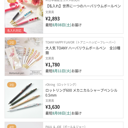
1位
【名入れ】世界に一つのハーバリウムボールペン
文房具
¥2,893
最短
8月08日(土)
お届け
名入れ対応
TOANY HAPPY FLAVOR（トアニーハッピーフレーバー）
2位
大人気 TOANY ハーバリウムボールペン　全10種
類
文房具
¥1,780
最短
8月11日(火)
お届け
rOtring（ロットリング）
3位
ロットリング600 メカニカルシャープペンシル 
0.5mm
文房具
¥3,630
最短
8月08日(土)
お届け
PAUL ＆ JOE（ポール＆ジョー）
4位