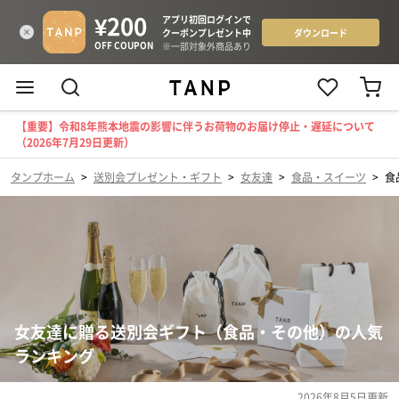
【重要】令和8年熊本地震の影響に伴うお荷物のお届け停止・遅延について
（2026年7月29日更新）
タンプホーム
>
送別会プレゼント・ギフト
>
女友達
>
食品・スイーツ
>
食
女友達に贈る送別会ギフト（食品・その他）の人気
ランキング
2026年8月5日
更新