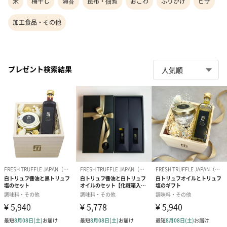
米
梅干し
海苔
昆布・佃煮
おこわ
ふりかけ
ピザ
加工食品・その他
プレゼント検索結果