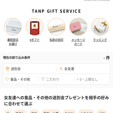
TANP GIFT SERVICE
最短翌日
eギフト
名前の刻印
メッセージ
ラッピング
お届け
カード
-
件
現在の絞り込み条件
送別会
女友達
食品・その他
こだわり
0 ~ 上限なし
¥
女友達への食品・その他の送別会プレゼントを相手の好み
に合わせて選ぶ