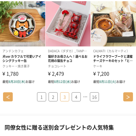
…
＜
1
2
3
4
16
＞
同僚女性に贈る送別会プレゼントの人気特集