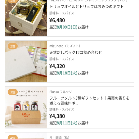
1位
トリュフオイルとトリュフはちみつのギフト
調味料・スパイス
¥6,480
最短
8月09日(日)
お届け
mizunoto（ミズノト）
2位
天然だしパック12コ詰め合わせ
調味料・スパイス
¥4,320
最短
8月18日(火)
お届け
Flusso フルッソ
3位
フルーツソルト3種ギフトセット｜果実の香りを
添える調味料ギ...
調味料・スパイス
¥4,380
最短
8月11日(火)
お届け
谷川醸造（株）
4位