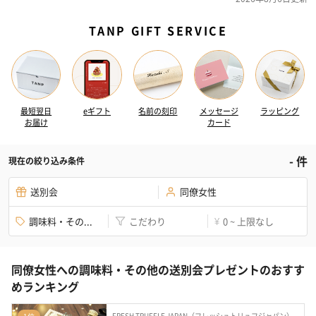
TANP GIFT SERVICE
最短翌日
eギフト
名前の刻印
メッセージ
ラッピング
お届け
カード
-
件
現在の絞り込み条件
送別会
同僚女性
調味料・その...
こだわり
0 ~ 上限なし
¥
同僚女性への調味料・その他の送別会プレゼントのおすす
めランキング
FRESH TRUFFLE JAPAN（フレッシュトリュフジャパン）