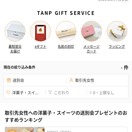
TANP GIFT SERVICE
最短翌日
eギフト
名前の刻印
メッセージ
ラッピング
お届け
カード
-
件
現在の絞り込み条件
送別会
取引先女性
洋菓子・スイ...
こだわり
0 ~ 上限なし
¥
取引先女性への洋菓子・スイーツの送別会プレゼントのお
すすめランキング
DADACA（ダダカ）