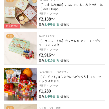
1位
【缶に名入れ可能】こねこのこねこねクッキー缶 
（Love・Happ...
洋菓子・スイーツ
¥2,138〜
最短
8月09日(日)
お届け
名入れ対応
TANP（タンプ）
2位
【チョコレート缶】カファレル アミーチ・デッ
ラ・フォレスタ...
洋菓子・スイーツ
¥2,916〜
最短
8月10日(月)
お届け
PAPABUBBLE（パパブブレ）
3位
【プチギフト/ばらまきにもピッタり】フルーツ
ミックスキャン...
洋菓子・スイーツ
¥1,280
最短
8月09日(日)
お届け
シュガーバターの木
4位