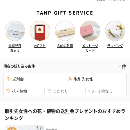
TANP GIFT SERVICE
最短翌日
eギフト
名前の刻印
メッセージ
ラッピング
お届け
カード
-
件
現在の絞り込み条件
送別会
取引先女性
花・植物
こだわり
0 ~ 上限なし
¥
取引先女性への花・植物の送別会プレゼントのおすすめラ
ンキング
聖新陶芸