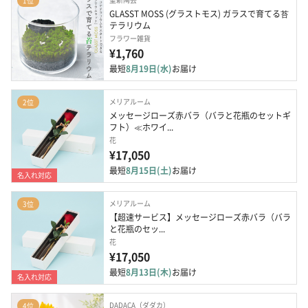
1位
GLASST MOSS (グラストモス) ガラスで育てる苔
テラリウム
フラワー雑貨
¥1,760
最短
8月19日(水)
お届け
メリアルーム
2位
メッセージローズ赤バラ（バラと花瓶のセットギ
フト）≪ホワイ...
花
¥17,050
最短
8月15日(土)
お届け
名入れ対応
メリアルーム
3位
【超速サービス】メッセージローズ赤バラ（バラ
と花瓶のセッ...
花
¥17,050
最短
8月13日(木)
お届け
名入れ対応
DADACA（ダダカ）
4位