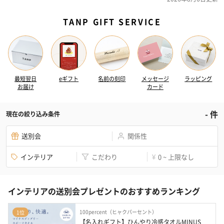
TANP GIFT SERVICE
最短翌日
eギフト
名前の刻印
メッセージ
ラッピング
お届け
カード
-
件
現在の絞り込み条件
送別会
関係性
インテリア
こだわり
0 ~ 上限なし
¥
インテリアの送別会プレゼントのおすすめランキング
100percent（ヒャクパーセント）
1位
【名入れギフト】ひんやり冷感タオルMINUS 