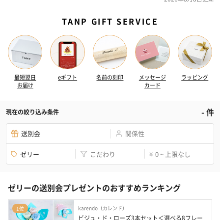
TANP GIFT SERVICE
最短翌日
eギフト
名前の刻印
メッセージ
ラッピング
お届け
カード
-
件
現在の絞り込み条件
送別会
関係性
ゼリー
こだわり
0 ~ 上限なし
¥
ゼリーの送別会プレゼントのおすすめランキング
karendo（カレンド）
1位
ビジュ・ド・ローズ3本セット＜選べる8フレー