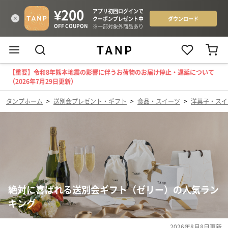
【重要】令和8年熊本地震の影響に伴うお荷物のお届け停止・遅延について
（2026年7月29日更新）
タンプホーム
>
送別会プレゼント・ギフト
>
食品・スイーツ
>
洋菓子・スイ
絶対に喜ばれる送別会ギフト（ゼリー）の人気ラン
キング
2026年8月8日
更新