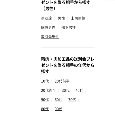
ゼントを贈る相手から探す
（男性）
男友達
|
男性
|
上司男性
|
同僚男性
|
部下男性
|
取引先男性
精肉・肉加工品の送別会プレ
ゼントを贈る相手の年代から
探す
10代
|
20代前半
|
20代後半
|
30代
|
40代
|
50代
|
60代
|
70代
|
80代
|
90代