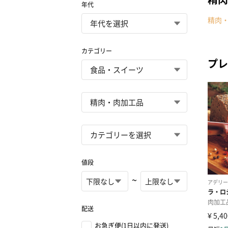
年代
精肉
カテゴリー
プレ
値段
~
配送
お急ぎ便(1日以内に発送)