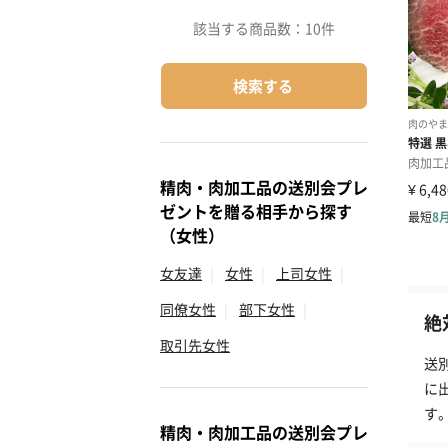
該当する商品数：
10件
検索する
精肉・肉加工品の送別会プレ
ゼントを贈る相手から探す
（女性）
女友達
|
女性
|
上司女性
|
同僚女性
|
部下女性
|
絶
取引先女性
送
に
す
精肉・肉加工品の送別会プレ