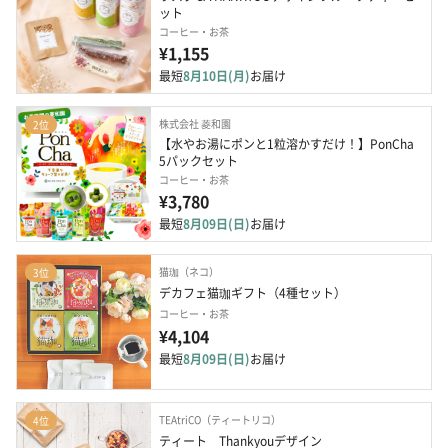
ット
コーヒー・お茶
¥1,155
最短
8月10日(月)
お届け
株式会社 菱和園
2位
【水やお湯にポンと1粒溶かすだけ！】PonCha 
5パックセット
コーヒー・お茶
¥3,780
最短
8月09日(日)
お届け
猫珈（ネコ）
3位
デカフェ猫珈ギフト（4種セット）
コーヒー・お茶
¥4,104
最短
8月09日(日)
お届け
TEAtriCO（ティートリコ）
4位
ティート　Thankyouデザイン