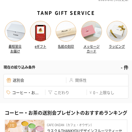
TANP GIFT SERVICE
最短翌日
eギフト
名前の刻印
メッセージ
ラッピング
お届け
カード
-
件
現在の絞り込み条件
送別会
関係性
コーヒー・お...
こだわり
0 ~ 上限なし
¥
コーヒー・お茶の送別会プレゼントのおすすめランキング
CAFE OHZAN（カフェ・オウザン）
1位
ラスク＆THANKYOUデザインフルーツティーセ