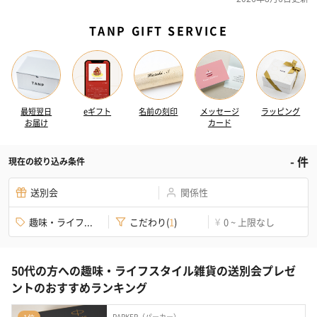
TANP GIFT SERVICE
最短翌日
eギフト
名前の刻印
メッセージ
ラッピング
お届け
カード
-
件
現在の絞り込み条件
送別会
関係性
趣味・ライフ...
こだわり
(
1
)
0 ~ 上限なし
¥
50代の方への趣味・ライフスタイル雑貨の送別会プレゼ
ントのおすすめランキング
PARKER（パーカー）