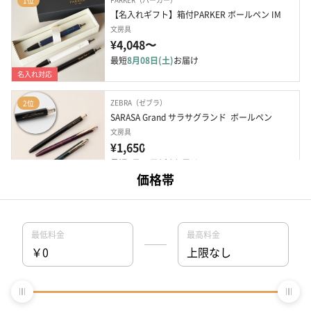
1位
【名入れギフト】箱付PARKER ボールペン IM
文房具
¥4,048〜
最短
8月08日(土)
お届け
名入れ対応
ZEBRA（ゼブラ）
2位
SARASA Grand サラサグランド  ボールペン
文房具
¥1,650
最短
8月08日(土)
お届け
名入れ対応
PARKER（パーカー）
3位
【名入れ/BOX付き】選べるハンカチ&ボールペ
ンセット
文房具
¥4,888〜
最短
8月08日(土)
お届け
名入れ対応
三菱鉛筆
4位