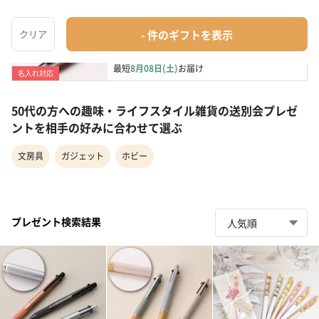
【名入れ】JETSTREAM（ジェットストリーム）
多機能ボールペン...
文房具
¥1,139
最短
8月08日(土)
お届け
名入れ対応
50代の方への趣味・ライフスタイル雑貨の送別会プレゼ
ントを相手の好みに合わせて選ぶ
文房具
ガジェット
ホビー
プレゼント検索結果