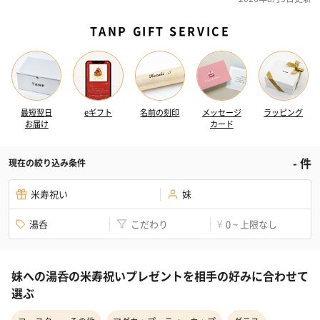
TANP GIFT SERVICE
最短翌日
eギフト
名前の刻印
メッセージ
ラッピング
お届け
カード
-
件
現在の絞り込み条件
米寿祝い
妹
湯呑
こだわり
0 ~ 上限なし
¥
妹への湯呑の米寿祝いプレゼントを相手の好みに合わせて
選ぶ