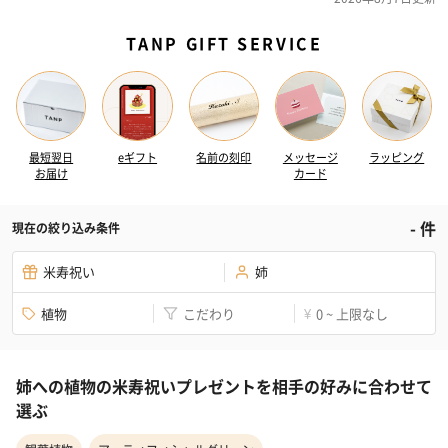
TANP GIFT SERVICE
最短翌日
eギフト
名前の刻印
メッセージ
ラッピング
お届け
カード
-
件
現在の絞り込み条件
米寿祝い
姉
植物
こだわり
0 ~ 上限なし
¥
姉への植物の米寿祝いプレゼントを相手の好みに合わせて
選ぶ