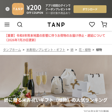
【重要】令和8年熊本地震の影響に伴うお荷物のお届け停止・遅延について
（2026年7月29日更新）
タンプホーム
>
米寿祝いプレゼント・ギフト
>
姉
>
花・植物
>
植物
姉に贈る米寿祝いギフト（植物）の人気ランキング
2026年8月7日
更新