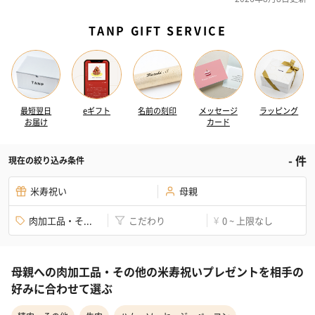
TANP GIFT SERVICE
最短翌日
eギフト
名前の刻印
メッセージ
ラッピング
お届け
カード
-
件
現在の絞り込み条件
米寿祝い
母親
肉加工品・そ...
こだわり
0 ~ 上限なし
¥
母親への肉加工品・その他の米寿祝いプレゼントを相手の
好みに合わせて選ぶ