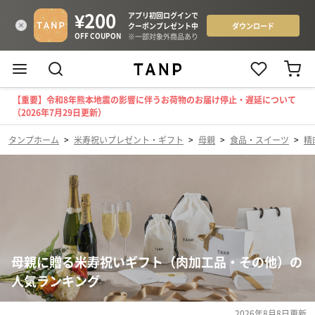
【重要】令和8年熊本地震の影響に伴うお荷物のお届け停止・遅延について
（2026年7月29日更新）
タンプホーム
>
米寿祝いプレゼント・ギフト
>
母親
>
食品・スイーツ
>
精
母親に贈る米寿祝いギフト（肉加工品・その他）の
人気ランキング
2026年8月8日
更新