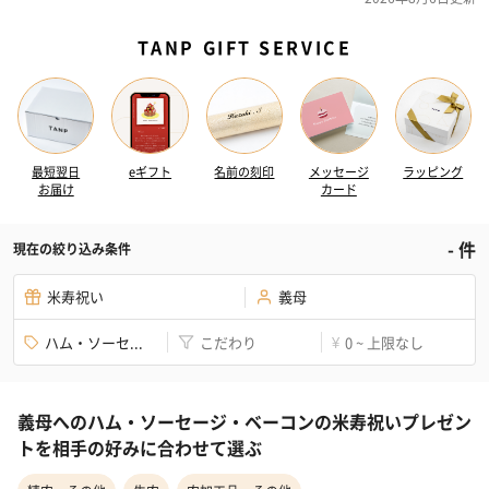
TANP GIFT SERVICE
最短翌日
eギフト
名前の刻印
メッセージ
ラッピング
お届け
カード
-
件
現在の絞り込み条件
米寿祝い
義母
ハム・ソーセ...
こだわり
0 ~ 上限なし
¥
義母へのハム・ソーセージ・ベーコンの米寿祝いプレゼン
トを相手の好みに合わせて選ぶ