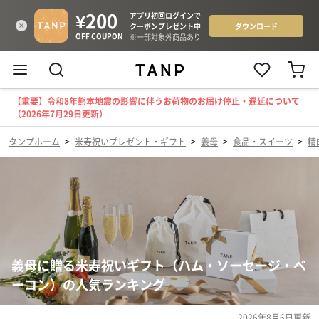
【重要】令和8年熊本地震の影響に伴うお荷物のお届け停止・遅延について
（2026年7月29日更新）
タンプホーム
>
米寿祝いプレゼント・ギフト
>
義母
>
食品・スイーツ
>
精
義母に贈る米寿祝いギフト（ハム・ソーセージ・ベ
ーコン）の人気ランキング
2026年8月6日
更新