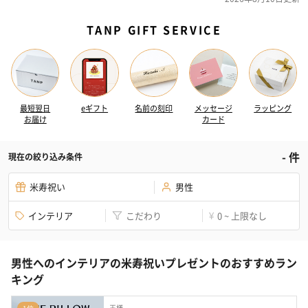
TANP GIFT SERVICE
最短翌日
eギフト
名前の刻印
メッセージ
ラッピング
お届け
カード
-
件
現在の絞り込み条件
米寿祝い
男性
インテリア
こだわり
0 ~ 上限なし
¥
男性へのインテリアの米寿祝いプレゼントのおすすめラン
キング
王様