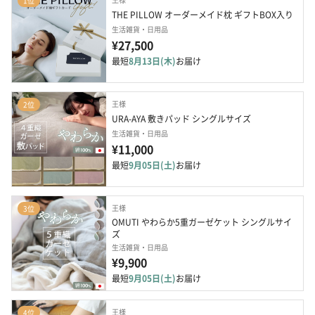
1位
THE PILLOW オーダーメイド枕 ギフトBOX入り
生活雑貨・日用品
¥27,500
最短
8月13日(木)
お届け
王様
2位
URA-AYA 敷きパッド シングルサイズ
生活雑貨・日用品
¥11,000
最短
9月05日(土)
お届け
王様
3位
OMUTI やわらか5重ガーゼケット シングルサイ
ズ
生活雑貨・日用品
¥9,900
最短
9月05日(土)
お届け
王様
4位