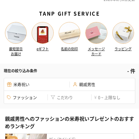
TANP GIFT SERVICE
最短翌日
eギフト
名前の刻印
メッセージ
ラッピング
お届け
カード
-
件
現在の絞り込み条件
米寿祝い
親戚男性
ファッション
こだわり
0 ~ 上限なし
¥
親戚男性へのファッションの米寿祝いプレゼントのおすす
めランキング
KC,s（ケイシイズ）