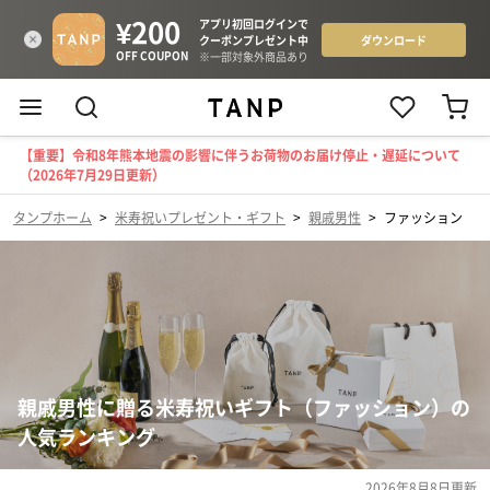
【重要】令和8年熊本地震の影響に伴うお荷物のお届け停止・遅延について
（2026年7月29日更新）
タンプホーム
>
米寿祝いプレゼント・ギフト
>
親戚男性
>
ファッション
親戚男性に贈る米寿祝いギフト（ファッション）の
人気ランキング
2026年8月8日
更新