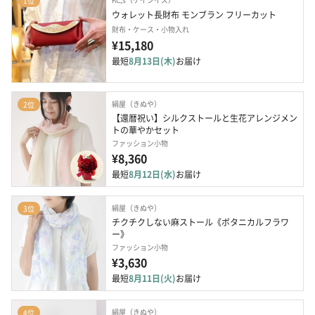
1位
ウォレット長財布 モンブラン フリーカット
財布・ケース・小物入れ
¥15,180
最短
8月13日(木)
お届け
絹屋（きぬや）
2位
【還暦祝い】シルクストールと生花アレンジメン
トの華やかセット
ファッション小物
¥8,360
最短
8月12日(水)
お届け
絹屋（きぬや）
3位
チクチクしない麻ストール《ボタニカルフラワ
ー》
ファッション小物
¥3,630
最短
8月11日(火)
お届け
絹屋（きぬや）
4位