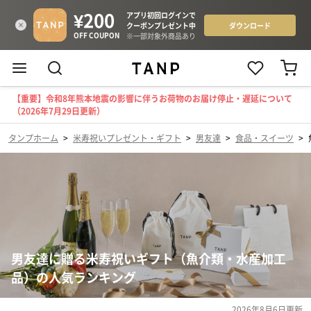
【重要】令和8年熊本地震の影響に伴うお荷物のお届け停止・遅延について
（2026年7月29日更新）
タンプホーム
>
米寿祝いプレゼント・ギフト
>
男友達
>
食品・スイーツ
>
男友達に贈る米寿祝いギフト（魚介類・水産加工
品）の人気ランキング
2026年8月6日
更新