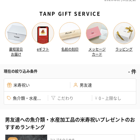
TANP GIFT SERVICE
最短翌日
eギフト
名前の刻印
メッセージ
ラッピング
お届け
カード
-
件
現在の絞り込み条件
米寿祝い
男友達
魚介類・水産...
こだわり
0 ~ 上限なし
¥
男友達への魚介類・水産加工品の米寿祝いプレゼントのお
すすめランキング
コトブキウミサチ