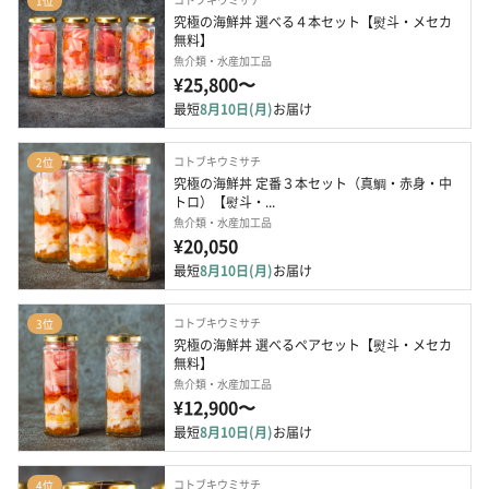
1位
究極の海鮮丼 選べる４本セット【熨斗・メセカ
無料】
魚介類・水産加工品
¥25,800〜
最短
8月10日(月)
お届け
コトブキウミサチ
2位
究極の海鮮丼 定番３本セット（真鯛・赤身・中
トロ）【熨斗・...
魚介類・水産加工品
¥20,050
最短
8月10日(月)
お届け
コトブキウミサチ
3位
究極の海鮮丼 選べるペアセット【熨斗・メセカ
無料】
魚介類・水産加工品
¥12,900〜
最短
8月10日(月)
お届け
コトブキウミサチ
4位