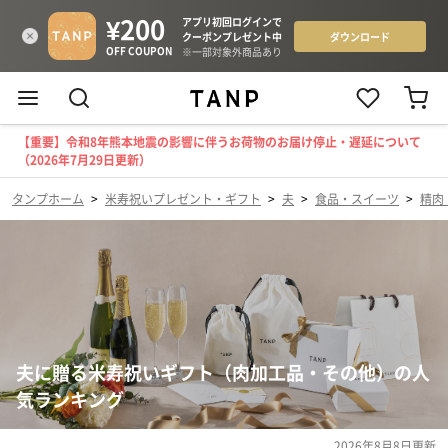
【重要】令和8年熊本地震の影響に伴うお荷物のお届け停止・遅延について
（2026年7月29日更新）
タンプホーム
>
米寿祝いプレゼント・ギフト
>
夫
>
食品・スイーツ
>
精肉
夫に贈る米寿祝いギフト（肉加工品・その他）の人
気ランキング
2026年8月8日
更新