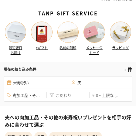
TANP GIFT SERVICE
最短翌日
eギフト
名前の刻印
メッセージ
ラッピング
お届け
カード
-
件
現在の絞り込み条件
米寿祝い
夫
肉加工品・そ...
こだわり
0 ~ 上限なし
¥
夫への肉加工品・その他の米寿祝いプレゼントを相手の好
みに合わせて選ぶ