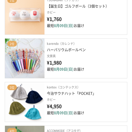
1位
【誕生日】ゴルフボール（3個セット）
ホビー
¥1,760
最短
8月09日(日)
お届け
karendo（カレンド）
2位
ハーバリウムボールペン
文房具
¥1,980
最短
8月09日(日)
お届け
kontex（コンテックス）
3位
今治サウナハット「POCKET」
ホビー
¥4,950
最短
8月09日(日)
お届け
ACCOMMODE（アコモデ)
4位