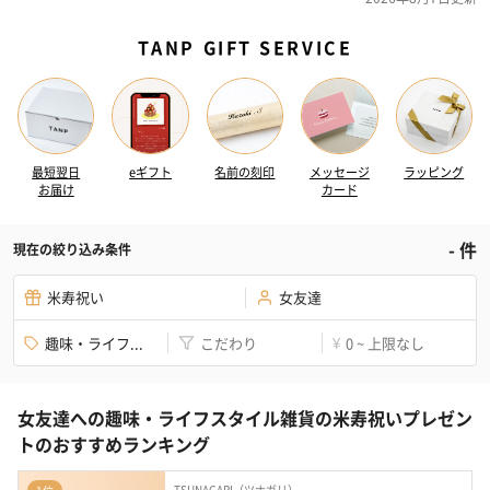
TANP GIFT SERVICE
最短翌日
eギフト
名前の刻印
メッセージ
ラッピング
お届け
カード
-
件
現在の絞り込み条件
米寿祝い
女友達
趣味・ライフ...
こだわり
0 ~ 上限なし
¥
女友達への趣味・ライフスタイル雑貨の米寿祝いプレゼン
トのおすすめランキング
TSUNAGARI（ツナガリ）