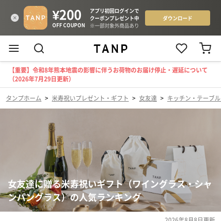
【重要】令和8年熊本地震の影響に伴うお荷物のお届け停止・遅延について
（2026年7月29日更新）
タンプホーム
>
米寿祝いプレゼント・ギフト
>
女友達
>
キッチン・テーブル
女友達に贈る米寿祝いギフト（ワイングラス・シャ
ンパングラス）の人気ランキング
2026年8月8日
更新