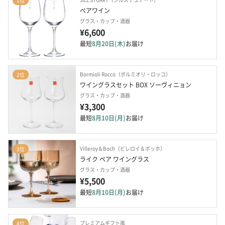
1位
ペアワイン
グラス・カップ・酒器
¥6,600
最短
8月20日(木)
お届け
Bormioli Rocco（ボルミオリ・ロッコ）
2位
ワイングラスセット BOX ソーヴィニョン
グラス・カップ・酒器
¥3,300
最短
8月10日(月)
お届け
Villeroy＆Boch（ビレロイ＆ボッホ）
3位
ライク ペア ワイングラス
グラス・カップ・酒器
¥5,500
最短
8月10日(月)
お届け
プレミアムギフト嵐
4位