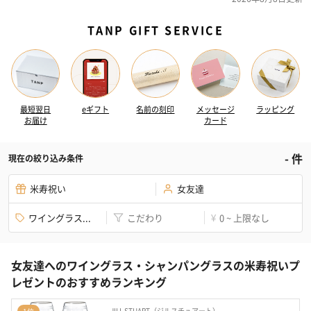
TANP GIFT SERVICE
最短翌日
eギフト
名前の刻印
メッセージ
ラッピング
お届け
カード
-
件
現在の絞り込み条件
米寿祝い
女友達
ワイングラス...
こだわり
0 ~ 上限なし
¥
女友達へのワイングラス・シャンパングラスの米寿祝いプ
レゼントのおすすめランキング
JILL STUART（ジルスチュアート）