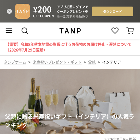
【重要】令和8年熊本地震の影響に伴うお荷物のお届け停止・遅延について
（2026年7月29日更新）
タンプホーム
>
米寿祝いプレゼント・ギフト
>
父親
>
インテリア
父親に贈る米寿祝いギフト（インテリア）の人気ラ
ンキング
2026年8月6日
更新