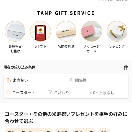
TANP GIFT SERVICE
最短翌日
eギフト
名前の刻印
メッセージ
ラッピング
お届け
カード
-
件
現在の絞り込み条件
米寿祝い
関係性
コースター・...
こだわり
0 ~ 上限なし
¥
コースター・その他の米寿祝いプレゼントを相手の好みに
合わせて選ぶ