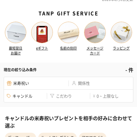
TANP GIFT SERVICE
最短翌日
eギフト
名前の刻印
メッセージ
ラッピング
お届け
カード
-
件
現在の絞り込み条件
米寿祝い
関係性
キャンドル
こだわり
0 ~ 上限なし
¥
キャンドルの米寿祝いプレゼントを相手の好みに合わせて
選ぶ