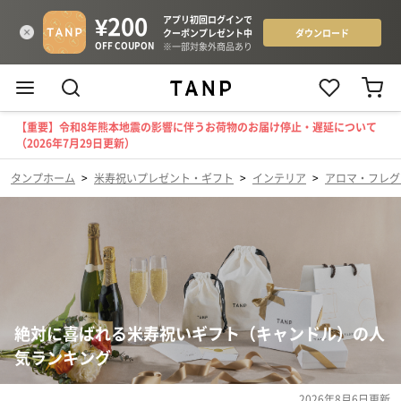
【重要】令和8年熊本地震の影響に伴うお荷物のお届け停止・遅延について
（2026年7月29日更新）
タンプホーム
>
米寿祝いプレゼント・ギフト
>
インテリア
>
アロマ・フレグ
絶対に喜ばれる米寿祝いギフト（キャンドル）の人
気ランキング
2026年8月6日
更新