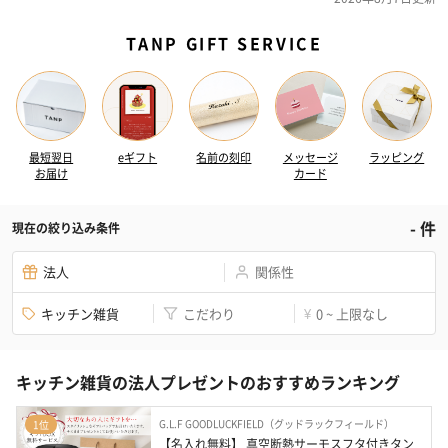
TANP GIFT SERVICE
最短翌日
eギフト
名前の刻印
メッセージ
ラッピング
お届け
カード
-
件
現在の絞り込み条件
法人
関係性
キッチン雑貨
こだわり
0 ~ 上限なし
¥
キッチン雑貨の法人プレゼントのおすすめランキング
G.L.F GOODLUCKFIELD（グッドラックフィールド）
1位
【名入れ無料】 真空断熱サーモスフタ付きタン