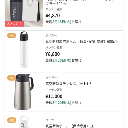
ブラー 500ml
キッチン雑貨
¥4,870
最短
8月18日(火)
お届け
名入れ対応
タイガー
2位
真空断熱炭酸ボトル（保温･保冷･炭酸）600ml
キッチン雑貨
¥8,800
最短
8月20日(木)
お届け
タイガー
3位
真空断熱ステンレスポット1.6L
キッチン雑貨
¥11,000
最短
8月20日(木)
お届け
タイガー
4位
真空断熱ボトル（保冷専用）1L