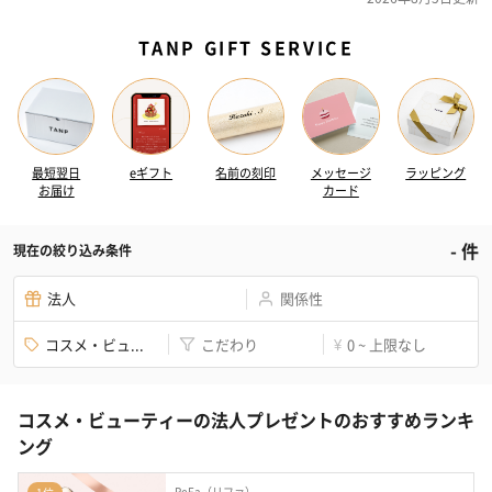
TANP GIFT SERVICE
最短翌日
eギフト
名前の刻印
メッセージ
ラッピング
お届け
カード
-
件
現在の絞り込み条件
法人
関係性
コスメ・ビュ...
こだわり
0 ~ 上限なし
¥
コスメ・ビューティーの法人プレゼントのおすすめランキ
ング
ReFa（リファ）