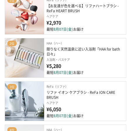
1位
【お友達が色を選べる】リファハートブラシ - 
ReFa HEART BRUSH
ヘアケア
¥2,970
最短
8月07日(金)
お届け
HAA（ハー）
2位
限りなく天然温泉に近い入浴剤「HAA for bath 
日々」
入浴剤・バスケア
¥5,280
最短
8月07日(金)
お届け
ReFa（リファ）
3位
リファ イオン ケアブラシ - ReFa ION CARE 
BRUSH
ヘアケア
¥6,050
最短
8月07日(金)
お届け
HAA（ハー）
4位