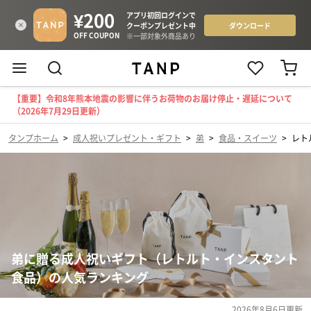
【重要】令和8年熊本地震の影響に伴うお荷物のお届け停止・遅延について
（2026年7月29日更新）
タンプホーム
>
成人祝いプレゼント・ギフト
>
弟
>
食品・スイーツ
>
レト
弟に贈る成人祝いギフト（レトルト・インスタント
食品）の人気ランキング
2026年8月6日
更新