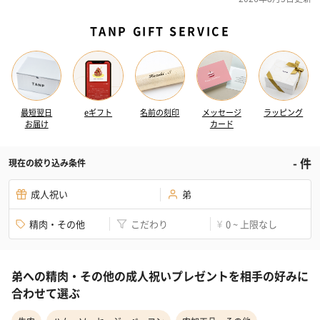
TANP GIFT SERVICE
最短翌日
eギフト
名前の刻印
メッセージ
ラッピング
お届け
カード
-
件
現在の絞り込み条件
成人祝い
弟
精肉・その他
こだわり
0 ~ 上限なし
¥
弟への精肉・その他の成人祝いプレゼントを相手の好みに
合わせて選ぶ