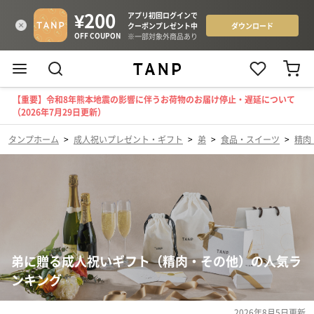
【重要】令和8年熊本地震の影響に伴うお荷物のお届け停止・遅延について
（2026年7月29日更新）
タンプホーム
>
成人祝いプレゼント・ギフト
>
弟
>
食品・スイーツ
>
精肉
弟に贈る成人祝いギフト（精肉・その他）の人気ラ
ンキング
2026年8月5日
更新