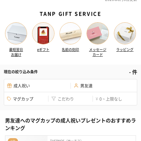
TANP GIFT SERVICE
最短翌日
eギフト
名前の刻印
メッセージ
ラッピング
お届け
カード
-
件
現在の絞り込み条件
成人祝い
男友達
マグカップ
こだわり
0 ~ 上限なし
¥
男友達へのマグカップの成人祝いプレゼントのおすすめラ
ンキング
THERMOS（サーモス）