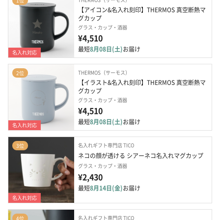
1位
【アイコン&名入れ刻印】THERMOS 真空断熱マ
グカップ
グラス・カップ・酒器
¥4,510
最短
8月08日(土)
お届け
名入れ対応
THERMOS（サーモス）
2位
【イラスト&名入れ刻印】THERMOS 真空断熱マ
グカップ
グラス・カップ・酒器
¥4,510
最短
8月08日(土)
お届け
名入れ対応
名入れギフト専門店 TICO
3位
ネコの顔が透ける シアーネコ名入れマグカップ
グラス・カップ・酒器
¥2,430
最短
8月14日(金)
お届け
名入れ対応
名入れギフト専門店 TICO
4位