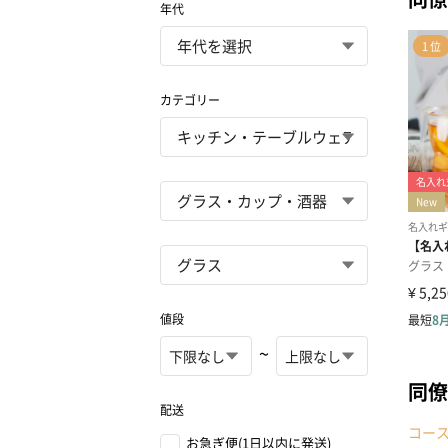
年代
カテゴリー
値段
~
同僚
配送
コー
お急ぎ便(1日以内に発送)