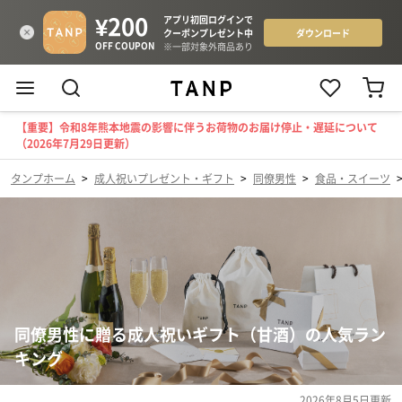
【重要】令和8年熊本地震の影響に伴うお荷物のお届け停止・遅延について
（2026年7月29日更新）
タンプホーム
>
成人祝いプレゼント・ギフト
>
同僚男性
>
食品・スイーツ
同僚男性に贈る成人祝いギフト（甘酒）の人気ラン
キング
2026年8月5日
更新