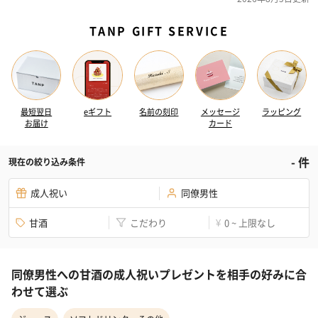
TANP GIFT SERVICE
最短翌日
eギフト
名前の刻印
メッセージ
ラッピング
お届け
カード
-
件
現在の絞り込み条件
成人祝い
同僚男性
甘酒
こだわり
0 ~ 上限なし
¥
同僚男性への甘酒の成人祝いプレゼントを相手の好みに合
わせて選ぶ