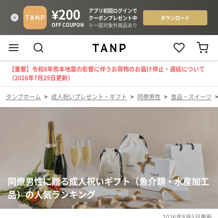
【重要】令和8年熊本地震の影響に伴うお荷物のお届け停止・遅延について
（2026年7月29日更新）
タンプホーム
>
成人祝いプレゼント・ギフト
>
同僚男性
>
食品・スイーツ
同僚男性に贈る成人祝いギフト（魚介類・水産加工
品）の人気ランキング
2026年8月5日
更新