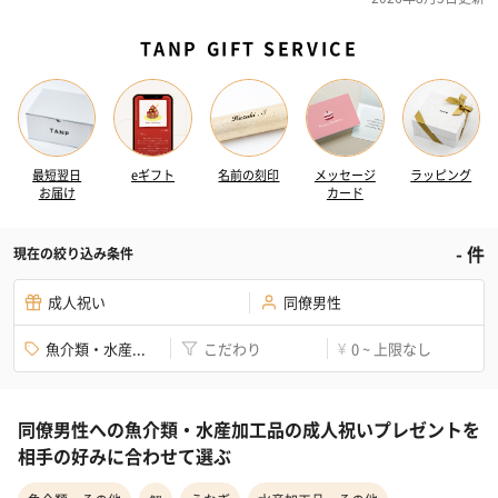
TANP GIFT SERVICE
最短翌日
eギフト
名前の刻印
メッセージ
ラッピング
お届け
カード
-
件
現在の絞り込み条件
成人祝い
同僚男性
魚介類・水産...
こだわり
0 ~ 上限なし
¥
同僚男性への魚介類・水産加工品の成人祝いプレゼントを
相手の好みに合わせて選ぶ