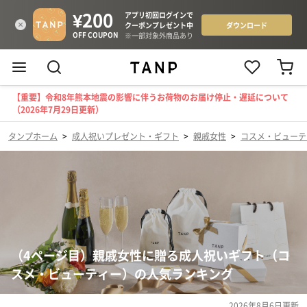
【重要】令和8年熊本地震の影響に伴うお荷物のお届け停止・遅延について
（2026年7月29日更新）
タンプホーム
>
成人祝いプレゼント・ギフト
>
親戚女性
>
コスメ・ビューテ
（4ページ目）親戚女性に贈る成人祝いギフト（コ
スメ・ビューティー）の人気ランキング
2026年8月6日
更新