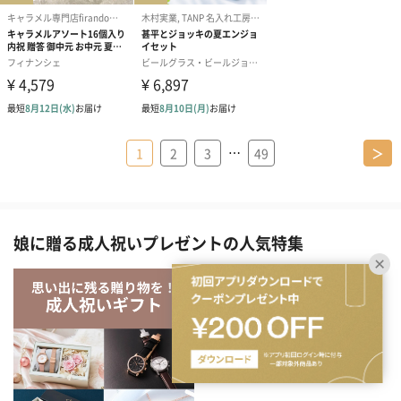
…
1
2
3
49
＞
娘に贈る成人祝いプレゼントの人気特集