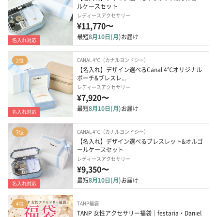
ルケースセット
レディースアクセサリー
¥11,770〜
最短
8月10日(月)
お届け
名入れ対応
CANAL 4℃（カナルヨンドシー）
2位
【名入れ】デザイン選べるCanal 4℃オリジナル
ポーチ&ブレスレ...
レディースアクセサリー
¥7,920〜
最短
8月10日(月)
お届け
名入れ対応
CANAL 4℃（カナルヨンドシー）
3位
【名入れ】デザイン選べるブレスレット&オルゴ
ールケースセット
レディースアクセサリー
¥9,350〜
最短
8月10日(月)
お届け
名入れ対応
TANP福袋
4位
TANP 女性アクセサリー福袋｜festaria・Daniel 