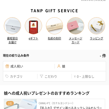
TANP GIFT SERVICE
最短翌日
eギフト
名前の刻印
メッセージ
ラッピング
お届け
カード
-
件
現在の絞り込み条件
成人祝い
娘
カテゴリ
こだわり
0 ~ 上限なし
¥
娘への成人祝いプレゼントのおすすめランキング
CANAL 4℃（カナルヨンドシー）
1位
【名入れ】デザイン選べるネックレス&オルゴー