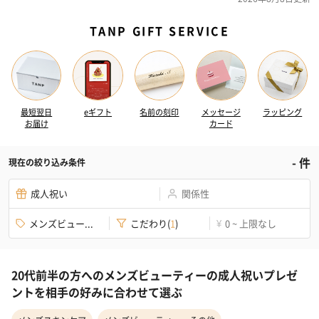
TANP GIFT SERVICE
最短翌日
eギフト
名前の刻印
メッセージ
ラッピング
お届け
カード
-
件
現在の絞り込み条件
成人祝い
関係性
メンズビュー...
こだわり
(
1
)
0 ~ 上限なし
¥
20代前半の方へのメンズビューティーの成人祝いプレゼ
ントを相手の好みに合わせて選ぶ