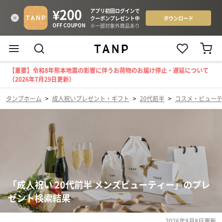
【重要】令和8年熊本地震の影響に伴うお荷物のお届け停止・遅延について
（2026年7月29日更新）
タンプホーム
>
成人祝いプレゼント・ギフト
>
20代前半
>
コスメ・ビュー
「成人祝い 20代前半 メンズビューティー」のプレ
ゼント検索結果
2026年8月8日
更新