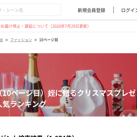
新規会員登録
ログイ
届け停止・遅延について（2026年7月29日更新）
>
>
姪
ファッション
10ページ目
（10ページ目）姪に贈るクリスマスプレ
人気ランキング