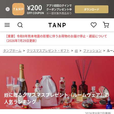
【重要】令和8年熊本地震の影響に伴うお荷物のお届け停止・遅延について
（2026年7月29日更新）
タンプホーム
>
クリスマスプレゼント・ギフト
>
姪
>
ファッション
>
ルー
姪に贈るクリスマスプレゼント（ルームウェア）の
人気ランキング
2026年8月7日
更新