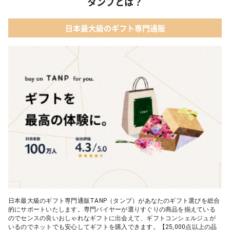
タンプとは？
02 【名入れギフト】カシミヤ100% マフラー
04 メイクアップ
日本最大級のギフト専門通販
03 【名入れギフト】フラワーティントリップ［日本限定ピンクゴ
05 入浴剤・バスケア
ールドパッケージ］
04 FLOWERiUM®︎ Christmas toilette（フラワリウム クリスマス
トワレ）
05 2人のための体験カタログ FOR2ギフト（GREEN）
日本最大級のギフト専門通販TANP（タンプ）があなたのギフト選びを総合
的にサポートいたします。専門バイヤーが選りすぐりの商品を揃えている
のでセンスの良いおしゃれなギフトに出会えて、ギフトコンシェルジュが
いるのでネットでも安心してギフトを購入できます。【25,000点以上の品