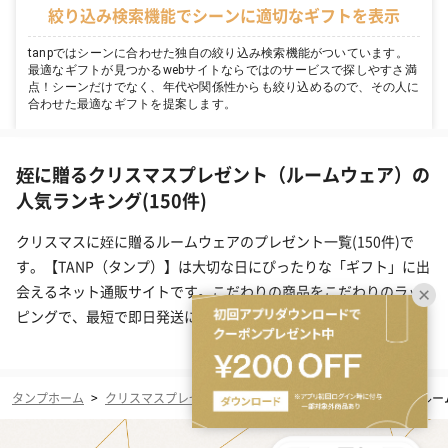
絞り込み検索機能でシーンに適切なギフトを表示
tanpではシーンに合わせた独自の絞り込み検索機能がついています。
最適なギフトが見つかるwebサイトならではのサービスで探しやすさ満
点！シーンだけでなく、年代や関係性からも絞り込めるので、その人に
合わせた最適なギフトを提案します。
姪に贈るクリスマスプレゼント（ルームウェア）の
人気ランキング(150件)
クリスマスに姪に贈るルームウェアのプレゼント一覧(150件)で
す。【TANP（タンプ）】は大切な日にぴったりな「ギフト」に出
会えるネット通販サイトです。こだわりの商品をこだわりのラッ
ピングで、最短で即日発送にてご対応いたします。
タンプホーム
>
クリスマスプレゼント・ギフト
>
姪
>
ファッション
>
ルー