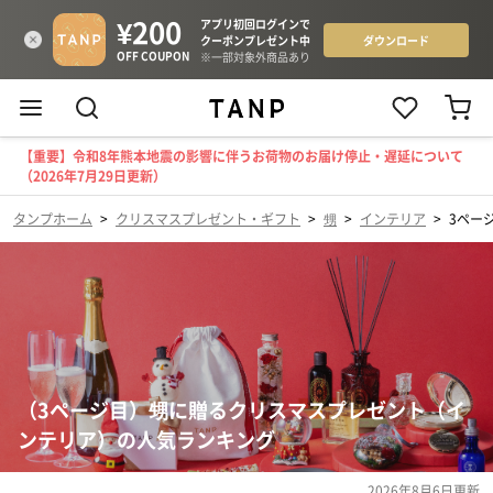
【重要】令和8年熊本地震の影響に伴うお荷物のお届け停止・遅延について
（2026年7月29日更新）
タンプホーム
>
クリスマスプレゼント・ギフト
>
甥
>
インテリア
>
3ペー
（3ページ目）甥に贈るクリスマスプレゼント（イ
ンテリア）の人気ランキング
2026年8月6日
更新