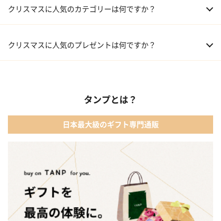
クリスマスに人気のカテゴリーは何ですか？
01 コフレ・限定セット商品
クリスマスに人気のプレゼントは何ですか？
02 ファッション小物
01 【タンプ限定名入れギフト】リップ＆誕生石ネックレス＆テデ
ィベア
03 レディースアクセサリー
タンプとは？
02 【名入れギフト】カシミヤ100% マフラー
04 メイクアップ
日本最大級のギフト専門通販
03 【名入れギフト】フラワーティントリップ［日本限定ピンクゴ
05 入浴剤・バスケア
ールドパッケージ］
04 FLOWERiUM®︎ Christmas toilette（フラワリウム クリスマス
トワレ）
05 2人のための体験カタログ FOR2ギフト（GREEN）