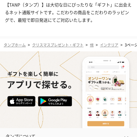
【TANP（タンプ）】は大切な日にぴったりな「ギフト」に出会え
るネット通販サイトです。こだわりの商品をこだわりのラッピン
グで、最短で即日発送にてご対応いたします。
タンプホーム
>
クリスマスプレゼント・ギフト
>
甥
>
インテリア
>
3ペー
タンプについて