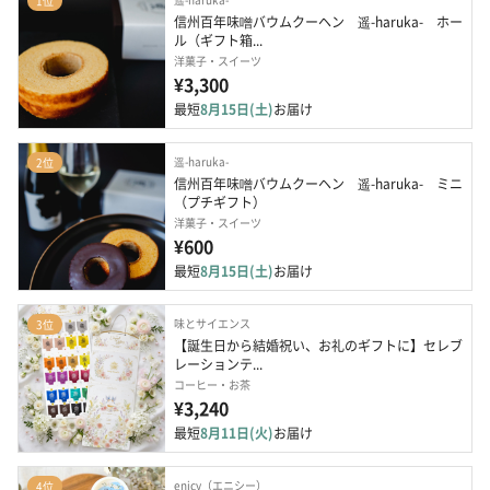
1位
信州百年味噌バウムクーヘン　遥-haruka-　ホー
ル（ギフト箱...
洋菓子・スイーツ
¥3,300
最短
8月15日(土)
お届け
遥-haruka-
2位
信州百年味噌バウムクーヘン　遥-haruka-　ミニ
（プチギフト）
洋菓子・スイーツ
¥600
最短
8月15日(土)
お届け
味とサイエンス
3位
【誕生日から結婚祝い、お礼のギフトに】セレブ
レーションテ...
コーヒー・お茶
¥3,240
最短
8月11日(火)
お届け
enicy（エニシー）
4位