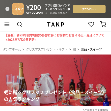
【重要】令和8年熊本地震の影響に伴うお荷物のお届け停止・遅延について
（2026年7月29日更新）
タンプホーム
>
クリスマスプレゼント・ギフト
>
甥
>
食品・スイーツ
甥に贈るクリスマスプレゼント（食品・スイーツ）
の人気ランキング
2026年8月8日
更新