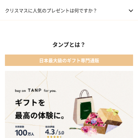
01 コフレ・限定セット商品
クリスマスに人気のプレゼントは何ですか？
02 ファッション小物
01 【タンプ限定名入れギフト】リップ＆誕生石ネックレス＆テデ
ィベア
03 レディースアクセサリー
タンプとは？
02 【名入れギフト】カシミヤ100% マフラー
04 メイクアップ
日本最大級のギフト専門通販
03 【名入れギフト】フラワーティントリップ［日本限定ピンクゴ
05 入浴剤・バスケア
ールドパッケージ］
04 FLOWERiUM®︎ Christmas toilette（フラワリウム クリスマス
トワレ）
05 2人のための体験カタログ FOR2ギフト（GREEN）