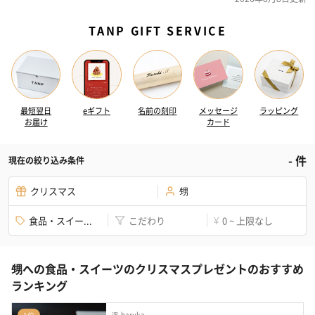
TANP GIFT SERVICE
最短翌日
eギフト
名前の刻印
メッセージ
ラッピング
お届け
カード
-
件
現在の絞り込み条件
クリスマス
甥
食品・スイー...
こだわり
0 ~ 上限なし
¥
甥への食品・スイーツのクリスマスプレゼントのおすすめ
ランキング
遥-haruka-