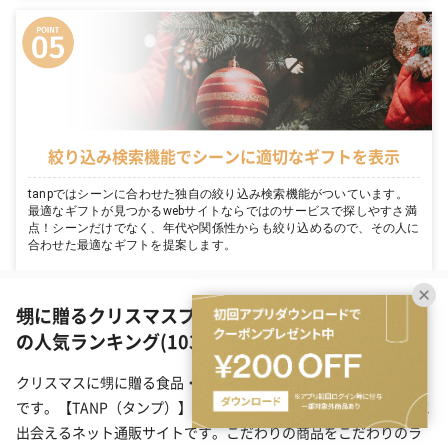
絞り込み検索機能でシーンに適切なギフトを表示
tanpではシーンに合わせた独自の絞り込み検索機能がついています。
最適なギフトが見つかるwebサイトならではのサービスで探しやすさ満
点！シーンだけでなく、年代や関係性からも絞り込めるので、その人に
合わせた最適なギフトを提案します。
甥に贈るクリスマスプレゼント（食品・スイーツ）
の人気ランキング(1038件)
クリスマスに甥に贈る食品・スイーツのプレゼント一覧(1038件)
です。【TANP（タンプ）】は大切な日にぴったりな「ギフト」に
出会えるネット通販サイトです。こだわりの商品をこだわりのラ