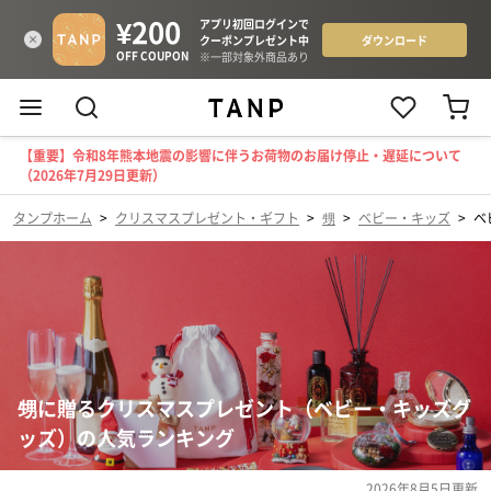
【重要】令和8年熊本地震の影響に伴うお荷物のお届け停止・遅延について
（2026年7月29日更新）
タンプホーム
>
クリスマスプレゼント・ギフト
>
甥
>
ベビー・キッズ
>
ベ
甥に贈るクリスマスプレゼント（ベビー・キッズグ
ッズ）の人気ランキング
2026年8月5日
更新