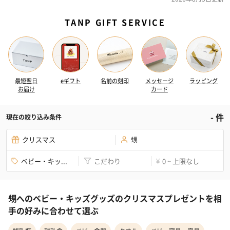
TANP GIFT SERVICE
最短翌日
eギフト
名前の刻印
メッセージ
ラッピング
お届け
カード
-
件
現在の絞り込み条件
クリスマス
甥
ベビー・キッ...
こだわり
0 ~ 上限なし
¥
甥へのベビー・キッズグッズのクリスマスプレゼントを相
手の好みに合わせて選ぶ