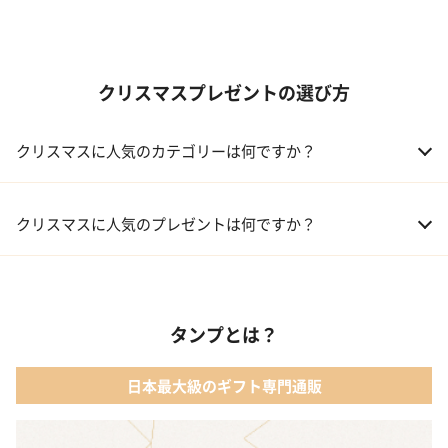
クリスマスプレゼントの選び方
クリスマスに人気のカテゴリーは何ですか？
01 コフレ・限定セット商品
クリスマスに人気のプレゼントは何ですか？
02 ファッション小物
01 【タンプ限定名入れギフト】リップ＆誕生石ネックレス＆テデ
ィベア
03 レディースアクセサリー
タンプとは？
02 【名入れギフト】カシミヤ100% マフラー
04 メイクアップ
日本最大級のギフト専門通販
03 【名入れギフト】フラワーティントリップ［日本限定ピンクゴ
05 入浴剤・バスケア
ールドパッケージ］