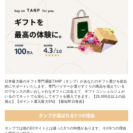
04 FLOWERiUM®︎ Christmas toilette（フラワリウム クリスマス
トワレ）
05 2人のための体験カタログ FOR2ギフト（GREEN）
日本最大級のギフト専門通販TANP（タンプ）があなたのギフト選びを総合
的にサポートいたします。専門バイヤーが選りすぐりの商品を揃えている
のでセンスの良いおしゃれなギフトに出会えて、ギフトコンシェルジュが
いるのでネットでも安心してギフトを購入できます。【25,000点以上の品
揃え】【ポイント還元最大5%】【最短即日発送】
タンプが選ばれる5つの理由
タンプでは他のECサイトとは違った5つの特徴があります。その5つの理由