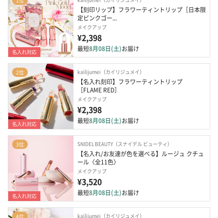
1位
【刻印リップ】フラワーティントリップ［日本限
定ピンクゴー...
メイクアップ
¥2,398
最短
8月08日(土)
お届け
名入れ対応
kailijumei（カイリジュメイ）
2位
【名入れ刻印】フラワーティントリップ
［FLAME RED］
メイクアップ
¥2,398
最短
8月08日(土)
お届け
名入れ対応
SNIDEL BEAUTY（スナイデル ビューティ）
3位
【名入れ/お友達が色を選べる】ルージュ クチュ
ール〈全11色〉
メイクアップ
¥3,520
最短
8月08日(土)
お届け
名入れ対応
kailijumei（カイリジュメイ）
4位