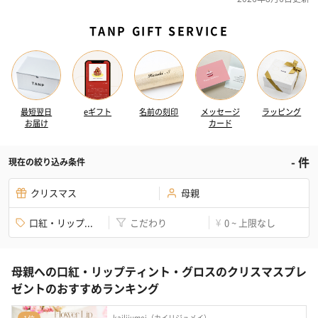
TANP GIFT SERVICE
最短翌日
eギフト
名前の刻印
メッセージ
ラッピング
お届け
カード
-
件
現在の絞り込み条件
クリスマス
母親
口紅・リップ...
こだわり
0 ~ 上限なし
¥
母親への口紅・リップティント・グロスのクリスマスプレ
ゼントのおすすめランキング
kailijumei（カイリジュメイ）