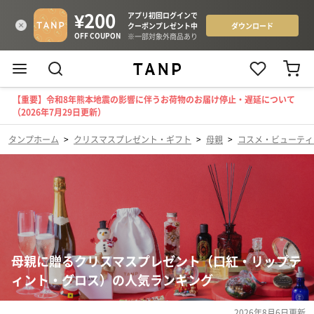
【重要】令和8年熊本地震の影響に伴うお荷物のお届け停止・遅延について
（2026年7月29日更新）
タンプホーム
>
クリスマスプレゼント・ギフト
>
母親
>
コスメ・ビューティ
母親に贈るクリスマスプレゼント（口紅・リップテ
ィント・グロス）の人気ランキング
2026年8月6日
更新