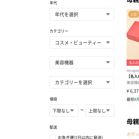
年代
カテゴリー
値段
~
母親
配送
ボデ
お急ぎ便(1日以内に発送)